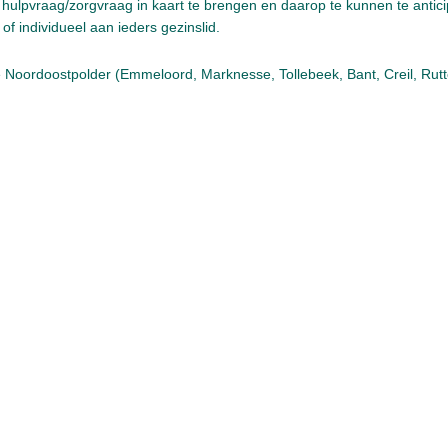
e hulpvraag/zorgvraag in kaart te brengen en daarop te kunnen te anti
of individueel aan ieders gezinslid.
le Noordoostpolder (Emmeloord, Marknesse, Tollebeek, Bant, Creil, Rut